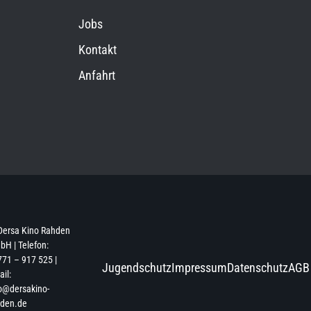
Jobs
Kontakt
Anfahrt
Dersa Kino Rahden
H | Telefon:
71 – 917 525 |
Jugendschutz
Impressum
Datenschutz
AGB
il:
o@dersakino-
hden.de