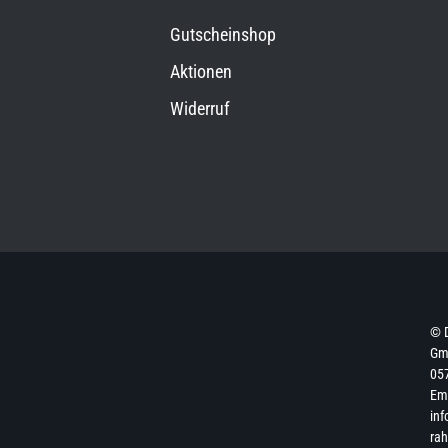
Gutscheinshop
Aktionen
Widerruf
© 
Gmb
057
Ema
inf
ra