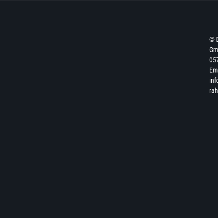
© 
Gmb
057
Ema
inf
ra