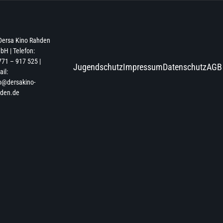
Dersa Kino Rahden
H | Telefon:
71 – 917 525 |
Jugendschutz
Impressum
Datenschutz
AGB
il:
o@dersakino-
hden.de