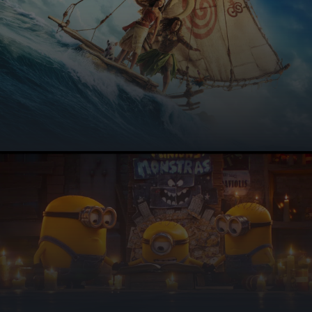
Sommerkino in Rahden
Vom 20. bis 23. August lädt der Spargelhof Winkelmann zum
Sommerkino ein – mit vier Filmabenden, Hof-Gastronomie und
Getränk-Aktion zum Essen.
MEHR ERFAHREN