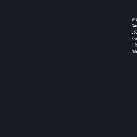
© 
Gmb
057
Ema
inf
ra