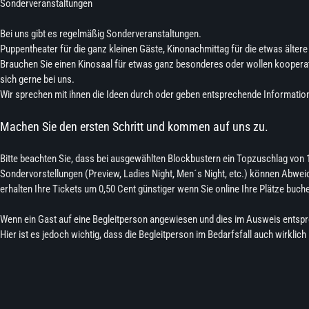
Sonderveranstaltungen
Bei uns gibt es regelmäßig Sonderveranstaltungen.
Puppentheater für die ganz kleinen Gäste, Kinonachmittag für die etwas älte
Brauchen Sie einen Kinosaal für etwas ganz besonderes oder wollen kooperat
sich gerne bei uns.
Wir sprechen mit ihnen die Ideen durch oder geben entsprechende Informatio
Machen Sie den ersten Schritt und kommen auf uns zu.
Bitte beachten Sie, dass bei ausgewählten Blockbustern ein Topzuschlag von 1
Sondervorstellungen (Preview, Ladies Night, Men´s Night, etc.) können Abweic
erhalten Ihre Tickets um 0,50 Cent günstiger wenn Sie online Ihre Plätze buch
Wenn ein Gast auf eine Begleitperson angewiesen und dies im Ausweis entsprech
Hier ist es jedoch wichtig, dass die Begleitperson im Bedarfsfall auch wirklich 