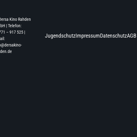
Dersa Kino Rahden
H | Telefon:
71 – 917 525 |
Jugendschutz
Impressum
Datenschutz
AGB
il:
o@dersakino-
hden.de