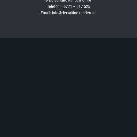
© Dersa Kino Rahden GmbH
Telefon: 05771 – 917 525
Email: info@dersakino-rahden.de