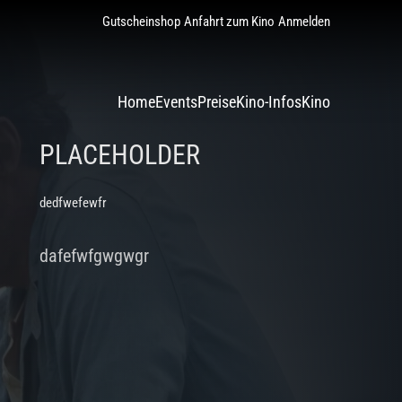
Gutscheinshop
Anfahrt zum Kino
Anmelden
Home
Events
Preise
Kino-Infos
Kino
PLACEHOLDER
dedfwefewfr
dafefwfgwgwgr