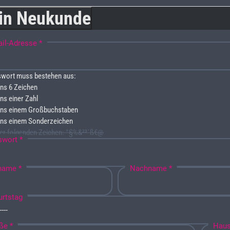
bin Neukunde
il-Adresse *
wort muss bestehen aus:
ns 6 Zeichen
ns einer Zahl
ns einem Großbuchstaben
ns einem Sonderzeichen
er folgenden Zeichen: °§%&²³´ß€@
swort *
name *
Nachname *
urtstag
ße *
Haus