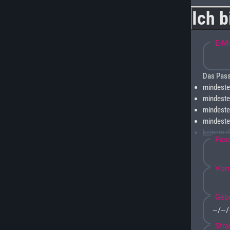
Ich 
E-Ma
Das Pass
mindeste
mindeste
mindeste
mindeste
keinem
d
Pas
Vor
Geb
Stra