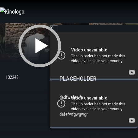
Zum
Inhalt
springen
X
132243
PLACEHOLDER
dedfwefewfr
dafefwfgwgwgr