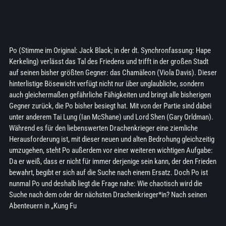
Po (Stimme im Original: Jack Black; in der dt. Synchronfassung: Hape
Kerkeling) verlässt das Tal des Friedens und trifft in der großen Stadt
auf seinen bisher größten Gegner: das Chamäleon (Viola Davis). Dieser
hinterlistige Bösewicht verfügt nicht nur über unglaubliche, sondern
auch gleichermaßen gefährliche Fähigkeiten und bringt alle bisherigen
Gegner zurück, die Po bisher besiegt hat. Mit von der Partie sind dabei
unter anderem Tai Lung (Ian McShane) und Lord Shen (Gary Orldman).
Während es für den liebenswerten Drachenkrieger eine ziemliche
Herausforderung ist, mit dieser neuen und alten Bedrohung gleichzeitig
umzugehen, steht Po außerdem vor einer weiteren wichtigen Aufgabe:
Da er weiß, dass er nicht für immer derjenige sein kann, der den Frieden
bewahrt, begibt er sich auf die Suche nach einem Ersatz. Doch Po ist
nunmal Po und deshalb liegt die Frage nahe: Wie chaotisch wird die
Suche nach dem oder der nächsten Drachenkrieger*in? Nach seinen
Abenteuern in „Kung Fu