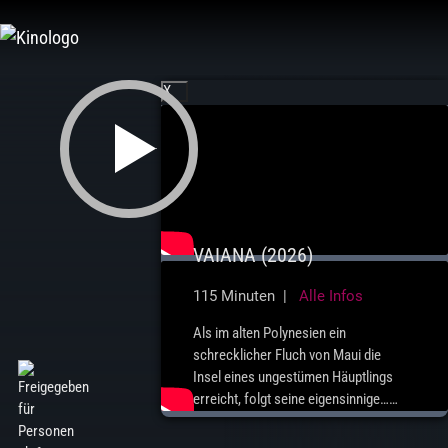
Zum
Inhalt
springen
X
VAIANA (2026)
115 Minuten |
Alle Infos
Als im alten Polynesien ein
schrecklicher Fluch von Maui die
Insel eines ungestümen Häuptlings
erreicht, folgt seine eigensinnige…
mehr