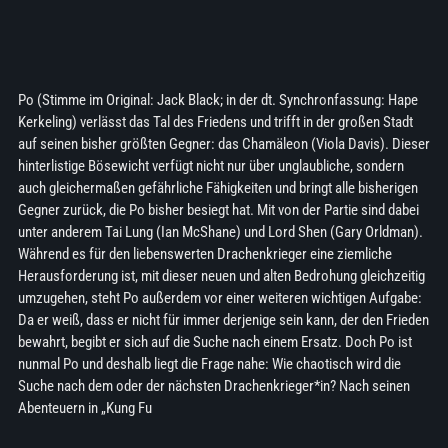
Po (Stimme im Original: Jack Black; in der dt. Synchronfassung: Hape
Kerkeling) verlässt das Tal des Friedens und trifft in der großen Stadt
auf seinen bisher größten Gegner: das Chamäleon (Viola Davis). Dieser
hinterlistige Bösewicht verfügt nicht nur über unglaubliche, sondern
auch gleichermaßen gefährliche Fähigkeiten und bringt alle bisherigen
Gegner zurück, die Po bisher besiegt hat. Mit von der Partie sind dabei
unter anderem Tai Lung (Ian McShane) und Lord Shen (Gary Orldman).
Während es für den liebenswerten Drachenkrieger eine ziemliche
Herausforderung ist, mit dieser neuen und alten Bedrohung gleichzeitig
umzugehen, steht Po außerdem vor einer weiteren wichtigen Aufgabe:
Da er weiß, dass er nicht für immer derjenige sein kann, der den Frieden
bewahrt, begibt er sich auf die Suche nach einem Ersatz. Doch Po ist
nunmal Po und deshalb liegt die Frage nahe: Wie chaotisch wird die
Suche nach dem oder der nächsten Drachenkrieger*in? Nach seinen
Abenteuern in „Kung Fu