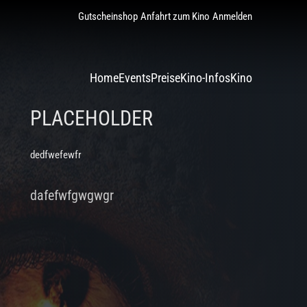
Gutscheinshop
Anfahrt zum Kino
Anmelden
Home
Events
Preise
Kino-Infos
Kino
PLACEHOLDER
dedfwefewfr
dafefwfgwgwgr