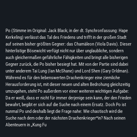
Po (Stimme im Original: Jack Black; in der dt. Synchronfassung: Hape
Kerkeling) verlässt das Tal des Friedens und trifft in der großen Stadt
auf seinen bisher größten Gegner: das Chamäleon (Viola Davis). Dieser
hinterlistige Bösewicht verfügt nicht nur über unglaubliche, sondern
auch gleichermaßen gefährliche Fähigkeiten und bringt alle bisherigen
Gegner zurück, die Po bisher besiegt hat. Mit von der Partie sind dabei
unter anderem Tai Lung (Ian McShane) und Lord Shen (Gary Orldman).
Während es für den liebenswerten Drachenkrieger eine ziemliche
Herausforderung ist, mit dieser neuen und alten Bedrohung gleichzeitig
umzugehen, steht Po außerdem vor einer weiteren wichtigen Aufgabe:
Da er weiß, dass er nicht für immer derjenige sein kann, der den Frieden
bewahrt, begibt er sich auf die Suche nach einem Ersatz. Doch Po ist
nunmal Po und deshalb liegt die Frage nahe: Wie chaotisch wird die
Suche nach dem oder der nächsten Drachenkrieger*in? Nach seinen
Abenteuern in „Kung Fu