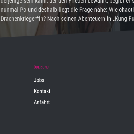
derjenige sein kann, der den Frieden bewahrt, begibt er
nunmal Po und deshalb liegt die Frage nahe: Wie chaot
Drachenkrieger*in? Nach seinen Abenteuern in „Kung F
ÜBER UNS
Jobs
Kontakt
Anfahrt