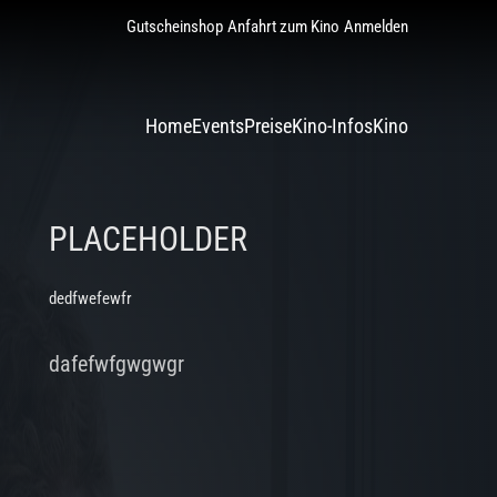
Gutscheinshop
Anfahrt zum Kino
Anmelden
Home
Events
Preise
Kino-Infos
Kino
PLACEHOLDER
dedfwefewfr
dafefwfgwgwgr