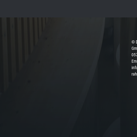
© 
Gmb
057
Ema
inf
ra