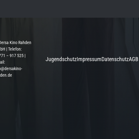
Dersa Kino Rahden
H | Telefon:
71 – 917 525 |
Jugendschutz
Impressum
Datenschutz
AGB
il:
o@dersakino-
hden.de