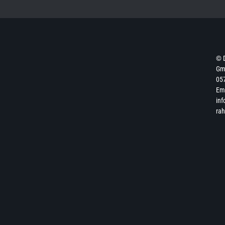
© 
Gmb
057
Ema
inf
ra