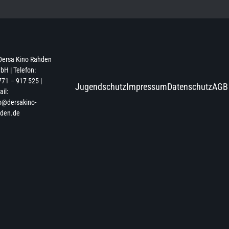
Dersa Kino Rahden
H | Telefon:
71 – 917 525 |
Jugendschutz
Impressum
Datenschutz
AGB
il:
o@dersakino-
hden.de