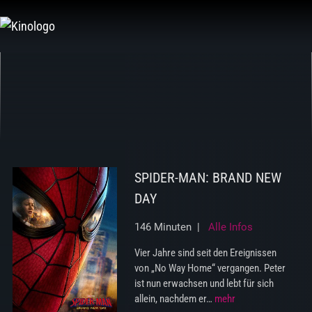
Zum
Inhalt
springen
SPIDER-MAN: BRAND NEW
DAY
146 Minuten |
Alle Infos
Vier Jahre sind seit den Ereignissen
von „No Way Home“ vergangen. Peter
ist nun erwachsen und lebt für sich
allein, nachdem er…
mehr