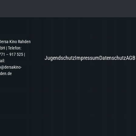
Dersa Kino Rahden
H | Telefon:
71 – 917 525 |
Jugendschutz
Impressum
Datenschutz
AGB
il:
o@dersakino-
hden.de