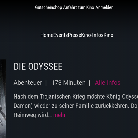
Gutscheinshop
Anfahrt zum Kino
Anmelden
Home
Events
Preise
Kino-Infos
Kino
DIE ODYSSEE
Abenteuer |
173 Minuten |
Alle Infos
Nach dem Trojanischen Krieg möchte König Odyss
Damon) wieder zu seiner Familie zurückkehren. Do
Heimweg wird…
mehr