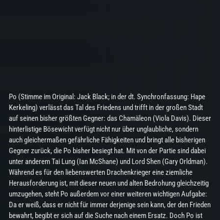
Po (Stimme im Original: Jack Black; in der dt. Synchronfassung: Hape
Kerkeling) verlässt das Tal des Friedens und trifft in der großen Stadt
auf seinen bisher größten Gegner: das Chamäleon (Viola Davis). Dieser
hinterlistige Bösewicht verfügt nicht nur über unglaubliche, sondern
auch gleichermaßen gefährliche Fähigkeiten und bringt alle bisherigen
Gegner zurück, die Po bisher besiegt hat. Mit von der Partie sind dabei
unter anderem Tai Lung (Ian McShane) und Lord Shen (Gary Orldman).
Während es für den liebenswerten Drachenkrieger eine ziemliche
Herausforderung ist, mit dieser neuen und alten Bedrohung gleichzeitig
umzugehen, steht Po außerdem vor einer weiteren wichtigen Aufgabe:
Da er weiß, dass er nicht für immer derjenige sein kann, der den Frieden
bewahrt, begibt er sich auf die Suche nach einem Ersatz. Doch Po ist